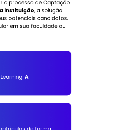
icar o processo de Captação
 instituição
, a solução
s potenciais candidatos.
ular em sua faculdade ou
 Learning.
A
matrículas de forma