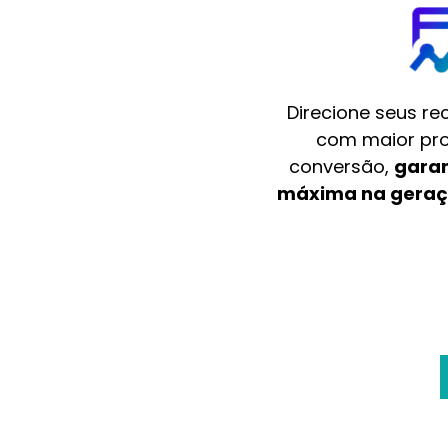
Direcione seus re
com maior pro
conversão,
garan
máxima na geraç