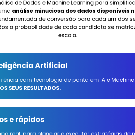
Análise de Dados e Machine Learning para simplif
e uma
análise minuciosa dos dados disponíveis na
fundamentada de conversão para cada um dos seu
os a probabilidade de cada candidato se matric
escola.
ligência Artificial
orrência com tecnologia de ponta em IA e Machine
OS SEUS RESULTADOS.
os e rápidos
po real, para planejar e executar estratégias de 