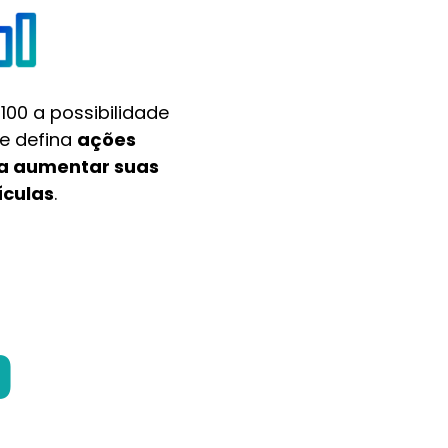
 100 a possibilidade
e defina
ações
ra aumentar suas
ículas
.
O