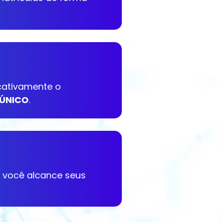
icativamente o
 ÚNICO
.
e você alcance seus