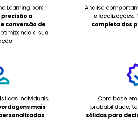
ine Learning para
Analise comportam
 precisão a
e localizações.
de conversão de
completa dos p
, otimizando a sua
ação.
ticas individuais,
Com base em 
bordagens mais
probabilidade, t
 personalizadas
.
sólidas para dec