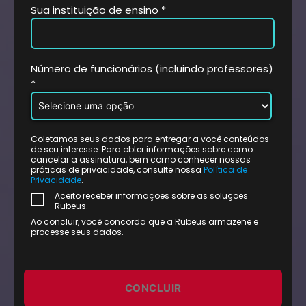
Sua instituição de ensino *
Número de funcionários (incluindo professores)
*
Coletamos seus dados para entregar a você conteúdos
de seu interesse. Para obter informações sobre como
cancelar a assinatura, bem como conhecer nossas
práticas de privacidade, consulte nossa
Política de
Privacidade
.
Aceito receber informações sobre as soluções
Rubeus.
Ao concluir, você concorda que a Rubeus armazene e
processe seus dados.
CONCLUIR